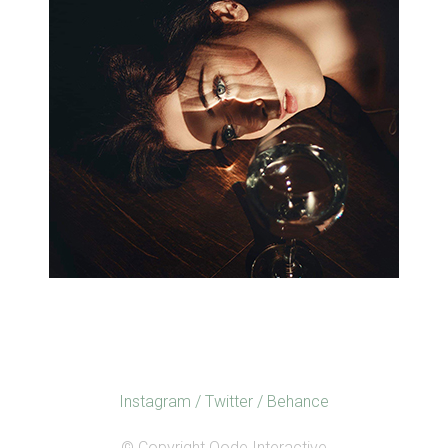
Instagram
/
Twitter
/
Behance
© Copyright
Qode Interactive